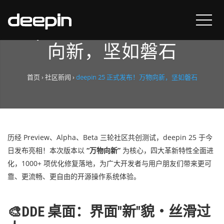
deepin 25 正式发布！万物
向新，坚如磐石
首页
›
社区新闻
›
deepin 25 正式发布！万物向新，坚如磐石
历经 Preview、Alpha、Beta 三轮社区共创测试，deepin 25 于今
日发布亮相！本次版本以
“万物向新”
为核心，四大革新特性全面进
化，1000+ 项优化修复落地，为广大开发者与用户朋友们带来更可
靠、更流畅、更自由的开源操作系统体验。
🎨DDE 桌面：界面"新"貌・丝滑过