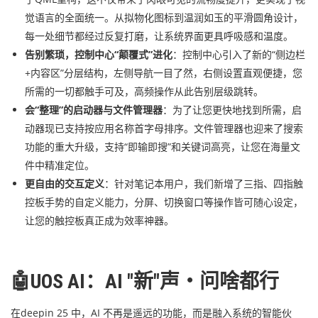
觉语言的全面统一。从拟物化图标到温润如玉的平滑圆角设计，
每一处细节都经过反复打磨，让系统界面更具呼吸感和温度。
告别繁琐，控制中心“颠覆式”进化
：控制中心引入了新的“侧边栏
+内容区”分层结构，左侧导航一目了然，右侧设置直观便捷，您
所需的一切都触手可及，高频操作从此告别层级跳转。
会“整理”的启动器与文件管理器
：为了让您更快地找到所需，启
动器现已支持按应用名称首字母排序。文件管理器也迎来了搜索
功能的重大升级，支持“即输即搜”和关键词高亮，让您在海量文
件中精准定位。
更自由的交互定义
：针对笔记本用户，我们新增了三指、四指触
控板手势的自定义能力，分屏、切换窗口等操作皆可随心设定，
让您的触控板真正成为效率神器。
🤖UOS AI：AI "新"声・问啥都行
在deepin 25 中，AI 不再是遥远的功能，而是融入系统的智能伙