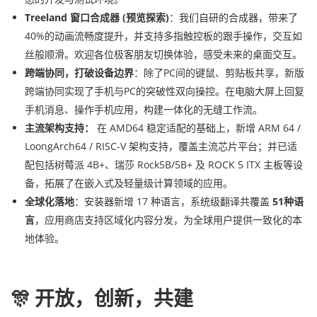
Treeland 窗口合成器 (预览探索)
：我们自研的合成器，带来了
40%的动画流畅度提升，并支持多指触控板的跟手操作，交互如
丝般顺滑。欢迎各位极客朋友切换体验，感受未来的桌面交互。
跨端协同，打破设备边界
：除了PC间的键鼠、剪贴板共享，新版
跨端协同实现了手机与PC的突破性双向操控。在电脑大屏上回复
手机消息、操作手机应用，构建一体化的无缝工作流。
主流架构支持：
在 AMD64 稳定适配的基础上，新增 ARM 64 /
LoongArch64 / RISC-V 架构支持，覆盖主流芯片平台；并已适
配包括树莓派 4B+、瑞莎 Rock5B/5B+ 及 ROCK 5 ITX 主板等设
备，拓展了在嵌入式及轻量级计算领域的应用。
全球化落地
：安装器新增 17 种语言，系统级翻译共覆盖
51种语
言
，应用商店支持区域化内容分发，为全球用户提供一致化的本
地体验。
🎊 开放，创新，共建