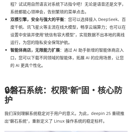
程？试试用自然语言对系统下达指令吧！无论是语音还是文字，
系统都能心领神会，告别繁琐的菜单点击。
双模引擎，安全与强大的平衡
：您可以选择接入 DeepSeek、百
度千帆、讯飞星火等主流在线大模型，畅享云端算力；也可以在
设置中安装并使用“统信有容大模型”，实现数据不出本地的离线
运行，为您的隐私安全保驾护航。
智能体商店，无限能力扩展
：通过 AI 助手新增的智能体商店入
口，您可以下载不同领域的智能体，拓展 AI 的应用场景，让您
的 AI 更具个性化。
🔒磐石系统：权限"新"固・核心防
护
我们深刻理解系统稳定对于用户的意义。为此，deepin 25 重磅推
出“磐石系统”，重新定义了 Linux 操作系统的稳定标杆。