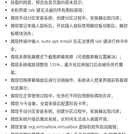
挂载的网盘，预览信息页面内容未显示；
关机界面 tab 键无法遍历所有图标按钮；
偶现手动分区安装系统，创建分区过程中，安装器出现闪退；
偶现笔记本插入鼠标后，开启插入鼠标禁用触控板功能后，触控
板模块消失；
偶现终端中输入 sudo apt install 后无法使用 tab 键进行命令补
全；
偶现多屏拓展模式下截图屏幕黑屏（可调整屏幕位置解决）；
偶现系统缩放调整到 125%，最大化应用窗口后会被任务栏覆
盖；
偶现切换屏幕缩放后进行注销操作，系统进入登录界面前有报错
信息展示；
偶现在正常使用过程中，任务栏不同应用图标偶现合并；
偶现 N卡设备，全盘安装后配置阶段卡死；
偶现手动分区安装系统，创建分区过程中，安装器出现闪退；
偶现系统升级后重启系统，长时间无法进入桌面环境；
偶现安装 org.virtualbox.virtualbox 虚拟机软件启动报错；