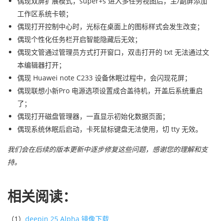
偶现双屏扩展模式，super+s 进入多任务视图后，主/副屏添加
工作区系统卡顿；
偶现打开控制中心时，光标在桌面上的图标样式会发生改变；
偶现个性化任务栏开启智能隐藏后无效；
偶现文管通过管理员方式打开窗口，双击打开的 txt 无法通过文
本编辑器打开；
偶现 Huawei note C233 设备休眠过程中，会闪现花屏；
偶现联想小新Pro 电源选项设置成合盖待机，开盖后系统重启
了；
偶现打开磁盘管理器，一直显示初始化数据页面；
偶现系统休眠后启动，卡死鼠标键盘无法使用，切 tty 无效。
我们会在后续的版本更新中逐步修复这些问题，感谢您的理解和支
持。
相关阅读：
（1）
deepin 25 Alpha 镜像下载