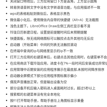
关闭窗口特效后，三方应用窗口下方是直角，上方显示圆角
转易侠语音转文字中没有文字转语音功能，与应用描述不一致
wps的表格粘贴到微信后，表格显示黑色
微信最小化后，使用微信内自带的快捷键（Alt+A）无法截图
浅色主题下，LibreOffice Draw左侧工具栏显示看不清
玲珑日历新建日程，设置提前提醒时间后未预期提醒
快捷面板，除无线网络图标可以触控点击外其他均无反应
启动器（开始菜单）中间的列表无法触控滚动
在终端中查询的ip与网络里显示的ip不一致
打开三方应用的右键菜单后，右键点击其他应用时，右键菜单不会
在应用商店下载玲珑应用，进度卡在7%一段时间后安装成功异常
应用管理中近期安装的应用程序展示在最底部,未按时间降序排序
启动器全屏模式下部分应用程序图标展示偏小
偶现声音播放正常，但是输出设备为空
部分设备开机后输入密码进入桌面耗时过长，超过5秒以上
搜索框的右键菜单没有完全本地化
按F1打开帮助手册，帮助手册左上角图标显示重叠
邮箱无法从外接设备中添加附件