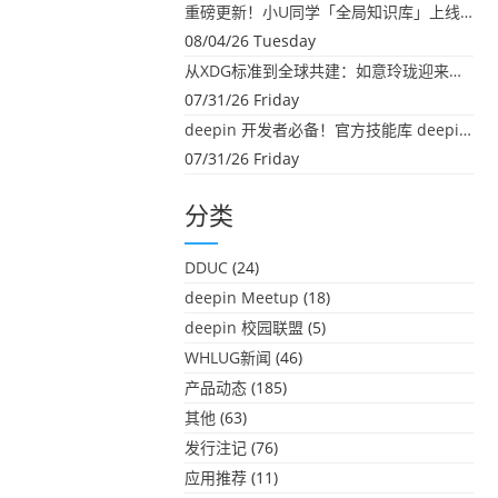
重磅更新！小U同学「全局知识库」上线：你的本地文件，终于"活"起来了
08/04/26 Tuesday
从XDG标准到全球共建：如意玲珑迎来首个海外开源贡献
07/31/26 Friday
deepin 开发者必备！官方技能库 deepin-skills 正式开源
07/31/26 Friday
分类
DDUC
(24)
deepin Meetup
(18)
deepin 校园联盟
(5)
WHLUG新闻
(46)
产品动态
(185)
其他
(63)
发行注记
(76)
应用推荐
(11)