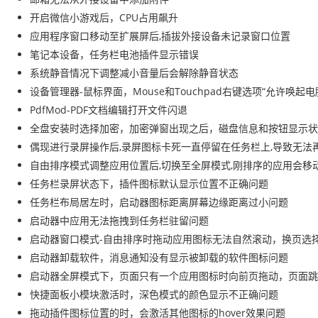
开启微信小游戏后，CPU占用飙升
应用程序窗口移动至扩展屏后,插拔外接设备未记录窗口位置
笔记本设备，任务栏电池插件显示错误
系统静音情况下调整减小音量后会解除静音状态
设备管理器-鼠标界面，Mouse和Touchpad右键选项“允许唤起电
PdfMod-PDF文档编辑打开文件闪退
全盘安装时选择加密，加密弹窗出现之后，磁盘信息和按钮显示状
偶现进行录屏操作后,录屏图标卡死一直停留在任务栏上,导致无法
自由排序模式调整应用位置后,切换至全屏模式,刚排序的应用会移
任务栏录屏状态下，插件图标默认显示位置不正确问题
任务栏布局居左时，启动器图标距离屏幕边缘距离过小问题
启动器中应用无法拖拽到任务栏驻留问题
启动器窗口模式-自由排序时拖动应用图标无法自然滚动，换页选
启动器卸载软件，消息通知没有显示被卸载的软件图标问题
启动器全屏模式下，页面只有一个应用图标时向前页拖动，页面跳
快捷面板小模块激活时，深色模式的颜色显示不正确问题
拖动插件图标位置的时，会激活其他图标的hover效果问题