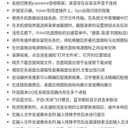
系统切换到pipewire音频框架，录音存在杂音且声音不连续
外接显示器，hover到亮度插件上，tips出现闪烁的现象
使用手机数据线连接系统，打开文件传输，在系统文件管理器中
在关机按钮界面选择录屏或截图时，截图录屏的设置按钮点击后存
浅色主题下，fcitx5托盘图标的右键菜单中，“键盘-英语”的图标
将所有插件都驻留到任务栏，待机唤醒后折叠托盘图标与右侧图标
在托盘拖动电源图标后，折叠托盘和电源图标之间没有空隙
录屏结束，点击消息通知“打开文件夹”，打开的位置错误
网页下载百度网盘文件，百度网盘应用不会接管下载进程
偶现在系统盘右键属性查看磁盘信息时,文管出现闪退
启动器拼音搜索可以精确匹配搜索结果，汉字搜索无法精确匹配搜
在连接拓展屏后，桌面应用图标由纵向展示变成横向展示
玲珑版本QQ在系统监视器内存在多个进程
开启蓝牙后，开启/关闭飞行模式，蓝牙图标显示状态未联动
检测到更新时，点击通知消息右侧的立即更新按钮后，操作未响应
在输入文件名或重命名时,输入特殊字符后未进行提示
在输入文件名或重命名时,输入特殊字符后会直接结束当前输入无