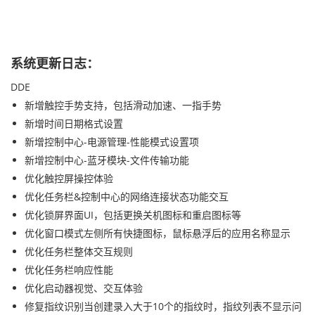
系统
更新日志
：
DDE
新增触控手势支持，包括滑动加速、一指手势
新增时间日期格式设置
新增控制中心-电源管理-性能模式设置项
新增控制中心-蓝牙模块-文件传输功能
优化触控屏操控体验
优化
任务栏&控制中心的
网络连接状态功能交互
优化锁屏界面UI，包括
更换
关机图标和重启图标等
优化窗口模式左侧所有快捷图标，鼠标悬浮后的应用名称
显示
优化任务栏整体交互规则
优化任务栏响应性能
优化启动器视觉、交互体验
修复指纹识别当创建录入大于10个的指纹时，指纹列表不显示问