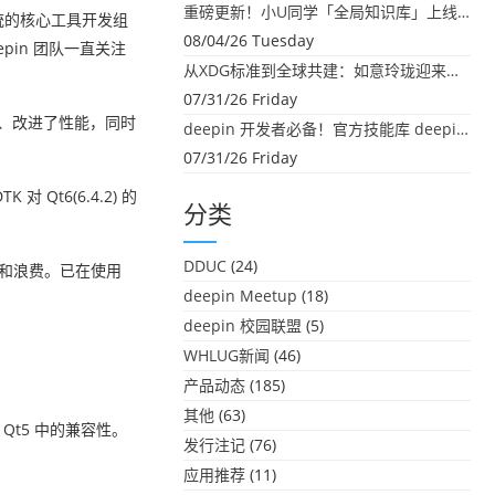
重磅更新！小U同学「全局知识库」上线：你的本地文件，终于"活"起来了
系统的核心工具开发组
08/04/26 Tuesday
in 团队一直关注
从XDG标准到全球共建：如意玲珑迎来首个海外开源贡献
07/31/26 Friday
性、改进了性能，同时
deepin 开发者必备！官方技能库 deepin-skills 正式开源
07/31/26 Friday
Qt6(6.4.2) 的
分类
DDUC
(24)
重复和浪费。已在使用
deepin Meetup
(18)
deepin 校园联盟
(5)
WHLUG新闻
(46)
产品动态
(185)
其他
(63)
Qt5 中的兼容性。
发行注记
(76)
应用推荐
(11)