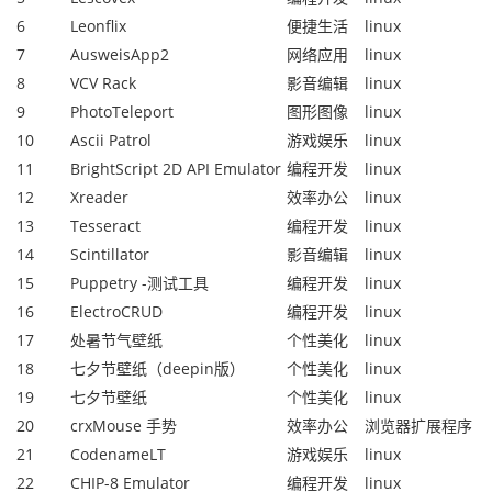
6
Leonflix
便捷生活
linux
7
AusweisApp2
网络应用
linux
8
VCV Rack
影音编辑
linux
9
PhotoTeleport
图形图像
linux
10
Ascii Patrol
游戏娱乐
linux
11
BrightScript 2D API Emulator
编程开发
linux
12
Xreader
效率办公
linux
13
Tesseract
编程开发
linux
14
Scintillator
影音编辑
linux
15
Puppetry -测试工具
编程开发
linux
16
ElectroCRUD
编程开发
linux
17
处暑节气壁纸
个性美化
linux
18
七夕节壁纸（deepin版）
个性美化
linux
19
七夕节壁纸
个性美化
linux
20
crxMouse 手势
效率办公
浏览器扩展程序
21
CodenameLT
游戏娱乐
linux
22
CHIP-8 Emulator
编程开发
linux