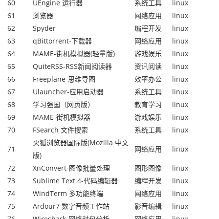
60
UEngine 运行器
系统工具
linux
61
浏览器
网络应用
linux
62
Spyder
编程开发
linux
63
qBittorrent-下载器
网络应用
linux
64
MAME-街机模拟器(轻量版)
游戏娱乐
linux
65
QuiteRSS-RSS新闻阅读器
资讯阅读
linux
66
Freeplane-思维导图
效率办公
linux
67
Ulauncher-应用启动器
系统工具
linux
68
学习强国（网页版）
教育学习
linux
69
MAME-街机模拟器
游戏娱乐
linux
70
FSearch 文件搜索
系统工具
linux
火狐浏览器国际版(Mozilla 中文
71
网络应用
linux
版)
72
XnConvert-图像批量处理
图形图像
linux
73
Sublime Text 4-代码编辑器
编程开发
linux
74
WindTerm 多功能终端
网络应用
linux
75
Ardour7 数字音频工作站
影音编辑
linux
76
Wireshark-网络封包分析
网络应用
linux