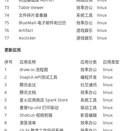
73
Table Viewer
效率办公
linux
74
文件碎片查重器
系统工具
linux
75
BlueMail-电子邮件和日历
效率办公
linux
76
Artifact
游戏娱乐
linux
77
Asciicker
游戏娱乐
linux
更新应用
序号
应用名称
应用分类
应用类型
1
draw.io-流程图
效率办公
linux
2
SoapUI-API测试工具
编程开发
linux
3
腾讯会议
社交通讯
linux
4
腾讯文档
效率办公
linux
5
星火应用商店 Spark Store
系统工具
linux
6
惠普hp-uld 打印驱动
驱动工具
linux
7
Shotcut-视频剪辑
影音编辑
linux
8
滴答清单
效率办公
linux
9
J2L3x 数字工作空间系统
效率办公
linux