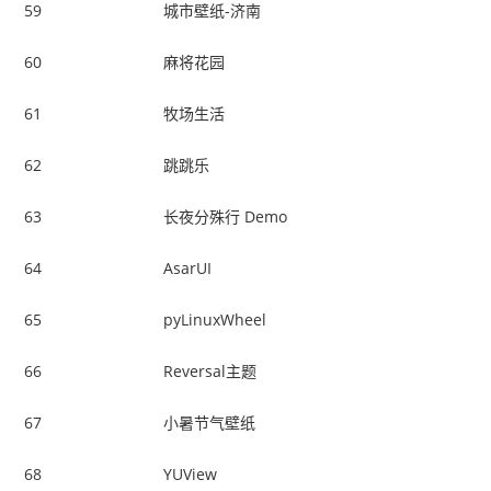
59
城市壁纸-济南
60
麻将花园
61
牧场生活
62
跳跳乐
63
长夜分殊行 Demo
64
AsarUI
65
pyLinuxWheel
66
Reversal主题
67
小暑节气壁纸
68
YUView