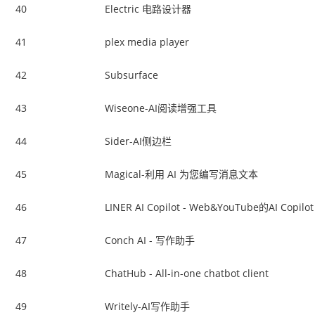
40
Electric 电路设计器
41
plex media player
42
Subsurface
43
Wiseone-AI阅读增强工具
44
Sider-AI侧边栏
45
Magical-利用 AI 为您编写消息文本
46
LINER AI Copilot - Web&YouTube的AI Copilot
47
Conch AI - 写作助手
48
ChatHub - All-in-one chatbot client
49
Writely-AI写作助手