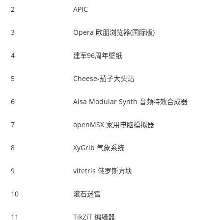
2
APIC
3
Opera 欧朋浏览器(国际版)
4
建军96周年壁纸
5
Cheese-茄子大头贴
6
Alsa Modular Synth 音频特效合成器
7
openMSX 家用电脑模拟器
8
XyGrib 气象系统
9
vitetris 俄罗斯方块
10
滚石迷宫
11
TikZiT 编辑器