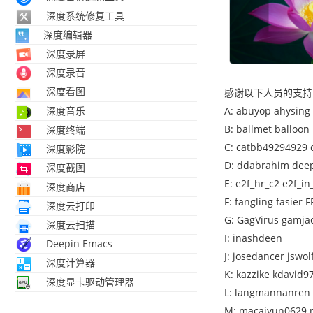
深度系统修复工具
深度编辑器
深度录屏
深度录音
深度看图
感谢以下人员的支持
深度音乐
A: abuyop ahysing 
B: ballmet balloon
深度终端
C: catbb49294929 
深度影院
D: ddabrahim deep
深度截图
E: e2f_hr_c2 e2f_i
深度商店
F: fangling fasier 
深度云打印
G: GagVirus gamja
深度云扫描
I: inashdeen
Deepin Emacs
J: josedancer jswol
深度计算器
K: kazzike kdavid9
深度显卡驱动管理器
L: langmannanren l
M: macaiyun0629 m