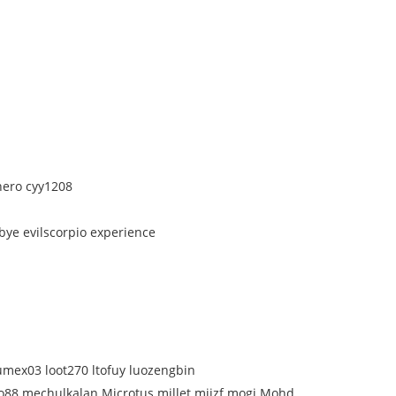
hero cyy1208
bye evilscorpio experience
Llumex03 loot270 ltofuy luozengbin
8 mechulkalan Microtus millet mjjzf mogi Mohd