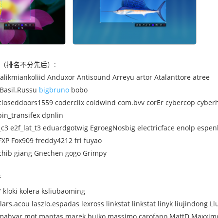
（排名不分先后）:
alikmiankoliid Anduxor Antisound Arreyu artor Atalanttore atree
 Basil.Russu
bigbruno
bobo
closeddoors1559 coderclix coldwind com.bvv corEr cybercop cyber
in_transifex dpnlin
n_c3 e2f_lat_t3 eduardgotwig EgroegNosbig electricface enolp espen
FFXP Fox909 freddy4212 fri fuyao
chib giang Gnechen gogo Grimpy
f
7 kloki kolera ksliubaoming
ars.acou laszlo.espadas lexross linkstat linkstat linyk liujindong 
ahyar.mot mantas marek.bujko massimo.carofano MattD Maxximo8