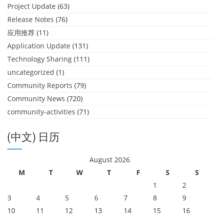
Project Update
(63)
Release Notes
(76)
应用推荐
(11)
Application Update
(131)
Technology Sharing
(111)
uncategorized
(1)
Community Reports
(79)
Community News
(720)
community-activities
(71)
(中文) 日历
August 2026
M
T
W
T
F
S
S
1
2
3
4
5
6
7
8
9
10
11
12
13
14
15
16