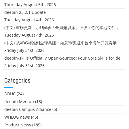
Thursday August 6th, 2026
deepin 25.2.1 Update
Tuesday August 4th, 2026
(中文) 重磅更新！小U同学「全局知识库」上线：你的本地文件，终于"活"起来了
Tuesday August 4th, 2026
(中文) 从XDG标准到全球共建：如意玲珑迎来首个海外开源贡献
Friday July 31st, 2026
deepin-skills Officially Open-Sourced: Four Core Skills for deepin Developers
Friday July 31st, 2026
Categories
DDUC
(24)
deepin Meetup
(18)
deepin Campus Alliance
(5)
WHLUG news
(46)
Product News
(185)