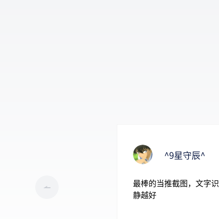
^9星守辰^
最棒的当推截图，文字识
静越好