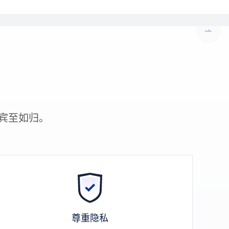
宾至如归。 
n 25
尊重隐私