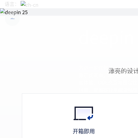
语言：
中文
English
deepin
为进一步优化 deepin25 
 漂亮的设
像正式发布。本次更新聚焦于
索体验、DDE交互与稳定
问题，显著提升系统流畅度
下载
安
开箱即用