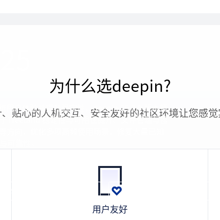
 25
为什么选deepin?
系统用户体验并提升稳定性，deepin 25.2.0 版本镜
计、贴心的人机交互、安全友好的社区环境让您感觉
Treeland 稳定性与可用性提升、文件管理与搜
性等方向，优化多项高频使用场景，修复大量已知
与可靠性。
装指南
发行注记
国际排名
关于 deepi
用户友好