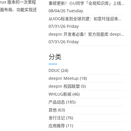
Linux 版本的一次里程
重磅更新！小U同学「全局知识库」上线：你的本地文件，终于"活"起来了
论是界面布局、功能实现还
08/04/26 Tuesday
从XDG标准到全球共建：如意玲珑迎来首个海外开源贡献
07/31/26 Friday
deepin 开发者必备！官方技能库 deepin-skills 正式开源
07/31/26 Friday
分类
DDUC
(24)
deepin Meetup
(18)
deepin 校园联盟
(5)
WHLUG新闻
(46)
产品动态
(185)
其他
(63)
发行注记
(76)
应用推荐
(11)