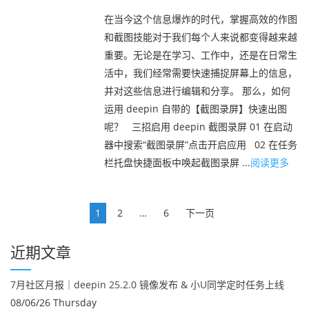
在当今这个信息爆炸的时代，掌握高效的作图
和截图技能对于我们每个人来说都变得越来越
重要。无论是在学习、工作中，还是在日常生
活中，我们经常需要快速捕捉屏幕上的信息，
并对这些信息进行编辑和分享。 那么，如何
运用 deepin 自带的【截图录屏】快速出图
呢？ 三招启用 deepin 截图录屏 01 在启动
器中搜索“截图录屏”点击开启应用 02 在任务
栏托盘快捷面板中唤起截图录屏 ...
阅读更多
文
1
2
…
6
下一页
章
导
近期文章
航
7月社区月报｜deepin 25.2.0 镜像发布 & 小U同学定时任务上线
08/06/26 Thursday