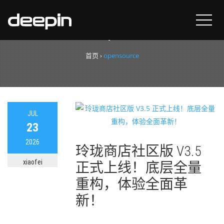
标签：
opensource
首页
›
opensource
JUL
23
2026
玲珑商店社区版 V3.5
xiaofei
正式上线！底层全量
重构，体验全面革
新！