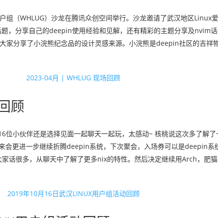
x用户组（WHLUG）沙龙在腾讯众创空间举行。沙龙邀请了武汉地区Linux爱
题，分享自己的deepin使用经验和见解，还有精彩的主题分享及nvim
大家分享了小浣熊纪念品的设计灵感来源。小浣熊是deepin社区的吉祥物 .
现场回顾
，16位小伙伴还是选择见面一起聊天一起玩，太感动~ 核桃说这次多了解了一
来会更进一步继续折腾deepin系统，下次聚会，入场券可以是deepin系统（
很多，从聊天中了解了更多nix的特性。然后决定继续用Arch，肥猫赛高