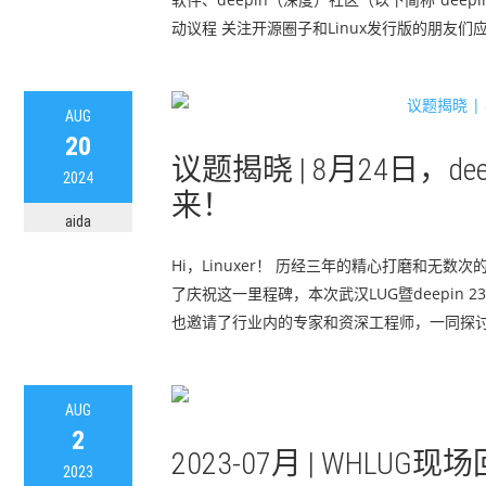
动议程 关注开源圈子和Linux发行版的朋友们应该都
AUG
20
议题揭晓 | 8月24日，deep
2024
来！
aida
Hi，Linuxer！ 历经三年的精心打磨和无数
了庆祝这一里程碑，本次武汉LUG暨deepin 
也邀请了行业内的专家和资深工程师，一同探讨Lin
AUG
2
2023-07月 | WHLUG现
2023