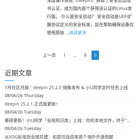
深度操作系统（deepin）获取了安全启动证
书认证，成为国内首个获得该认证的Linux发
行版。 什么是安全启动？ 安全启动是UEFI扩
展协议定义的安全标准，旨在帮助确保设备仅
使用原始 ...
阅读更多
文
上一页
1
…
8
9
章
导
近期文章
航
7月社区月报｜deepin 25.2.0 镜像发布 & 小U同学定时任务上线
08/06/26 Thursday
deepin 25.2.1 正式版更新！
08/04/26 Tuesday
重磅更新！小U同学「全局知识库」上线：你的本地文件，终于"活"起来了
08/04/26 Tuesday
从XDG标准到全球共建：如意玲珑迎来首个海外开源贡献