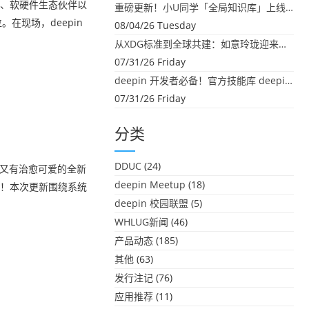
发者、软硬件生态伙伴以
重磅更新！小U同学「全局知识库」上线：你的本地文件，终于"活"起来了
在现场，deepin
08/04/26 Tuesday
从XDG标准到全球共建：如意玲珑迎来首个海外开源贡献
07/31/26 Friday
deepin 开发者必备！官方技能库 deepin-skills 正式开源
07/31/26 Friday
分类
DDUC
(24)
，又有治愈可爱的全新
deepin Meetup
(18)
新来啦！本次更新围绕系统
deepin 校园联盟
(5)
WHLUG新闻
(46)
产品动态
(185)
其他
(63)
发行注记
(76)
应用推荐
(11)