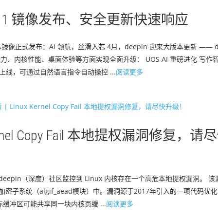
 25.1 镜像发布、安全更新快速响应
本镜像正式发布：AI 领航，丝滑入芯 4月，deepin 迎来大版本更新 —— dee
能力、内核性能、桌面体验等方面实现全面升级： UOS AI 重磅进化 写
式上线，可通过自然语言指令自动操控 ...
阅读更多
ernel Copy Fail 本地提权漏洞修复，请
，deepin（深度）社区监控到 Linux 内核存在一个高危本地提权漏洞。 该
ux 内核加密子系统（algif_aead模块）中。漏洞源于2017年引入的一项代码优化
标缓冲区可能共享同一块内核页缓 ...
阅读更多