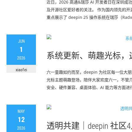
近日，2026 高通&瑞莎 AI 开发者日在深
及开源社区爱好者的关注。 作为国内领先的开源
重点展示了 deepin 25 操作系统在瑞莎（Radxa）
JUN
1
系统更新、萌趣光标，这个
2026
xiaofei
六一童趣如约而至，deepin 为社区每一
光标主题萌趣登场，陪伴大家欢度六一，不管几岁，快乐
安全、硬件兼容、桌面体验、AI 能力等方面进行了
MAY
12
透明共建｜deepin 
2026