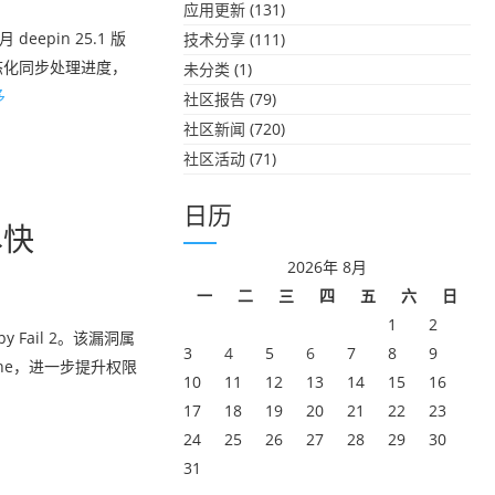
应用更新
(131)
epin 25.1 版
技术分享
(111)
态化同步处理进度，
未分类
(1)
多
社区报告
(79)
社区新闻
(720)
社区活动
(71)
日历
尽快
2026年 8月
一
二
三
四
五
六
日
1
2
y Fail 2。该漏洞属
3
4
5
6
7
8
9
che，进⼀步提升权限
10
11
12
13
14
15
16
17
18
19
20
21
22
23
24
25
26
27
28
29
30
31